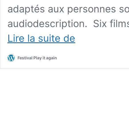
adaptés aux personnes so
audiodescription. Six film
Ciné
Lire la suite de
Inclusif
du
festival
Festival Play it again
:
demandez
le
programme
!