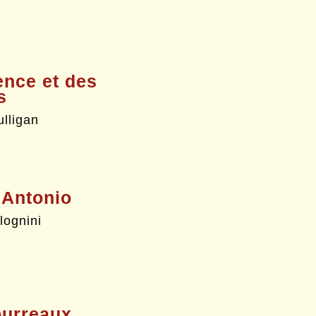
ence et des
s
lligan
 Antonio
lognini
ourreaux