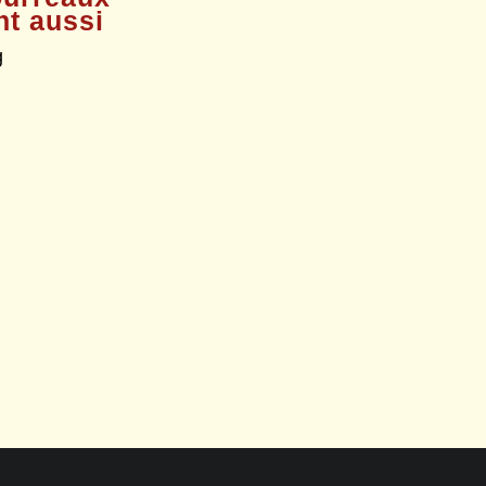
t aussi
g