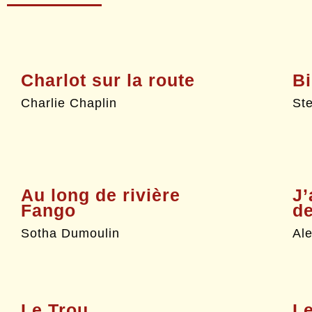
Charlot sur la route
Bi
Charlie Chaplin
St
Au long de rivière
J’
Fango
de
Sotha Dumoulin
Al
Le Trou
Le