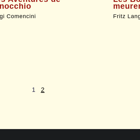
inocchio
meuren
igi Comencini
Fritz Lan
1
2