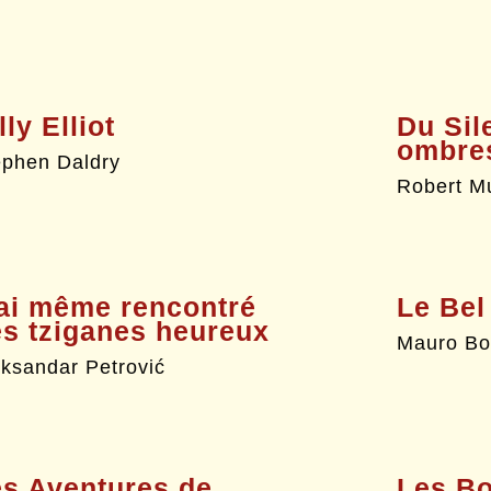
lly Elliot
Du Sil
ombre
ephen Daldry
Robert Mu
ai même rencontré
Le Bel
s tziganes heureux
Mauro Bo
eksandar Petrović
s Aventures de
Les B