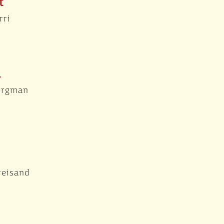
t
rri
a
ergman
reisand