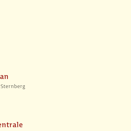
han
 Sternberg
entrale