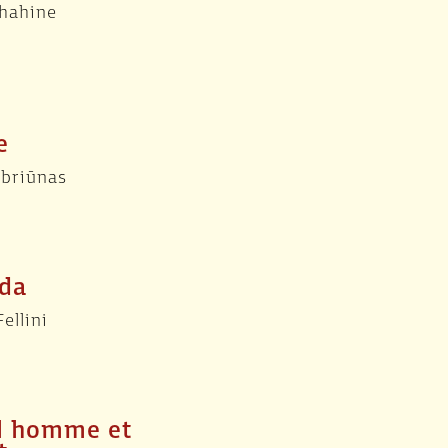
hahine
e
ebriūnas
ada
ellini
il homme et