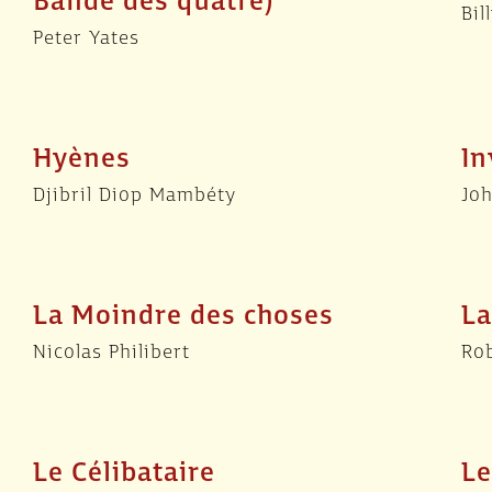
Bande des quatre)
Bil
Peter Yates
Hyènes
In
Djibril Diop Mambéty
Jo
La Moindre des choses
La
Nicolas Philibert
Rob
Le Célibataire
Le