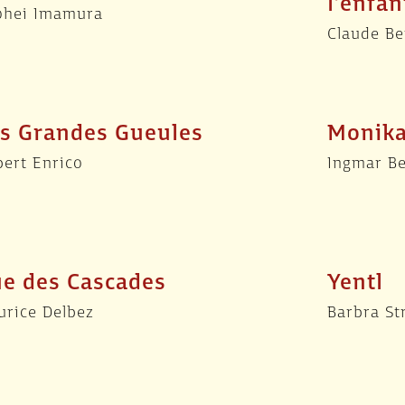
l’enfan
ôhei Imamura
Claude Be
s Grandes Gueules
Monik
ert Enrico
Ingmar B
e des Cascades
Yentl
urice Delbez
Barbra St