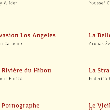
ly Wilder
Youssef C
vasion Los Angeles
La Bell
hn Carpenter
Arūnas Ž
 Rivière du Hibou
La Str
ert Enrico
Federico F
 Pornographe
Le Vie