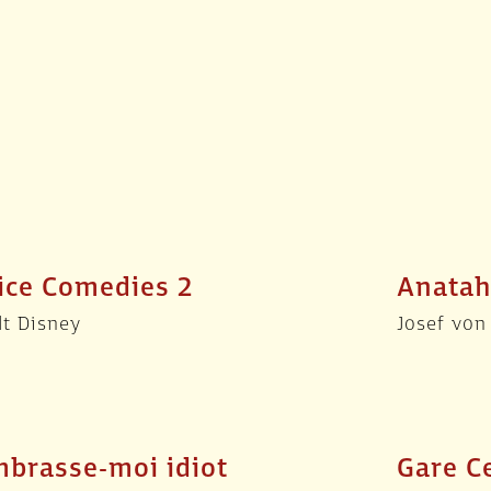
ice Comedies 2
Anata
t Disney
Josef von
brasse-moi idiot
Gare C