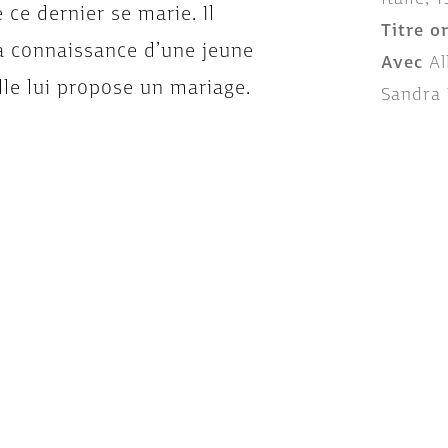
 ce dernier se marie. Il
Titre o
la connaissance d’une jeune
Avec
Al
elle lui propose un mariage.
Sandra 
nd compte que celle-ci cherche
ation familière de sa persona
e à une approche où le portrait
DVD CLASSIK