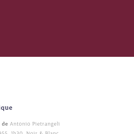
ique
m de
Antonio Pietrangeli
1955, 1h30, Noir & Blanc