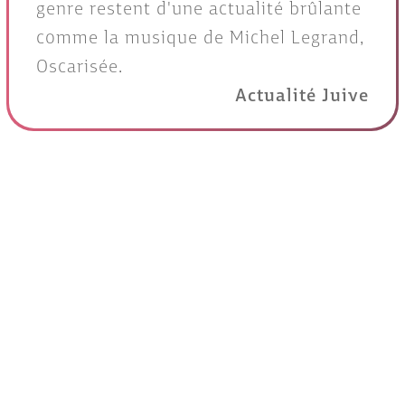
genre restent d'une actualité brûlante
comme la musique de Michel Legrand,
Oscarisée.
Actualité Juive
Générique
Un film de
Barbra Streisand
Etats-Unis, 1983, Drame musical, 2h13, Cou
Avec
Barbra Streisand, Mandy Patinkin et
Irving