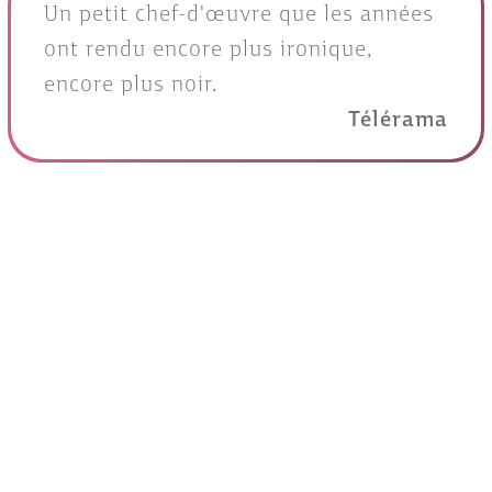
Un petit chef-d'œuvre que les années
ont rendu encore plus ironique,
encore plus noir.
Télérama
Générique
Un film de
Billy Wilder
Etats-Unis, 2h06, Noir & Blanc, VOSTF
Titre original
Kiss Me Stupid