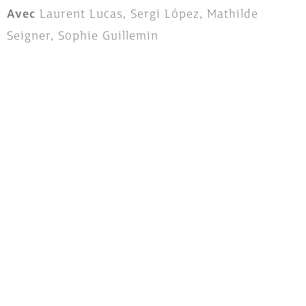
Avec
Laurent Lucas, Sergi López, Mathilde
Seigner, Sophie Guillemin
France / 1999 / 1h57 / Couleur / VF
Distributeur
SND
visa n° 96744
Version restaurée en 2K par SND