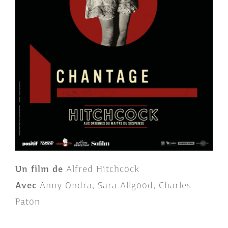
Un film de
Alfred Hitchcock
Avec
Anny Ondra, Sara Allgood, Charles
Paton
Royaume-Uni / 1929 / 1h17 / Noir et Blanc /