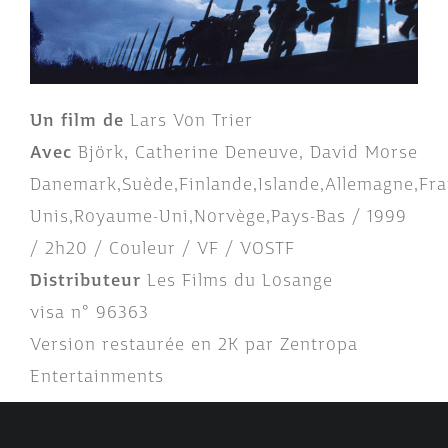
Un film de
Lars Von Trier
Avec
Björk, Catherine Deneuve, David Morse
Danemark,Suède,Finlande,Islande,Allemagne,Fra
Unis,Royaume-Uni,Norvège,Pays-Bas / 1999
/ 2h20 / Couleur / VF / VOSTF
Distributeur
Les Films du Losange
visa n° 96363
Version restaurée en 2K par Zentropa
Entertainments