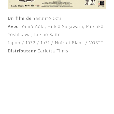
Un film de
Yasujirō Ozu
Avec
Tomio Aoki, Hideo Sugawara, Mitsuko
Yoshikawa, Tatsuo Saitō
Japon / 1932 / 1h31 / Noir et Blanc / VOSTF
Distributeur
Carlotta Films
visa n° 53475
Version restaurée en 4K réalisée en 2023
par Imagica Entertainment Media Services,
Inc. et Shochiku MediaWorX Inc
Pour aller plus loin