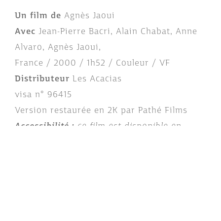
Un film de
Agnès Jaoui
Avec
Jean-Pierre Bacri, Alain Chabat, Anne
Alvaro, Agnès Jaoui,
France / 2000 / 1h52 / Couleur / VF
Distributeur
Les Acacias
visa n° 96415
Version restaurée en 2K par Pathé Films
Accessibilité :
ce film est disponible en
audiodescription et/ou en sous-titre
malentendant. Merci de vous rapprocher de
votre cinéma pour connaître les conditions
de projection.