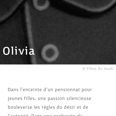
Olivia
© Films du Jeudi
Dans l’enceinte d’un pensionnat pour
jeunes filles, une passion silencieuse
bouleverse les règles du désir et de
l’autorité. Dans une profusion de