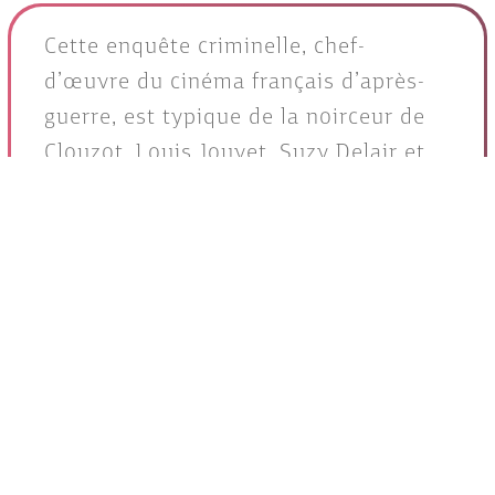
Cette enquête criminelle, chef-
d’œuvre du cinéma français d’après-
guerre, est typique de la noirceur de
Clouzot. Louis Jouvet, Suzy Delair et
Bernard Blier y trouvent leurs
meilleurs rôles.
àVoir-àLire.com
Générique
Un film de
Henri-Georges Clouzot
France, 1947, Policier, 1h47, Noir&Blanc