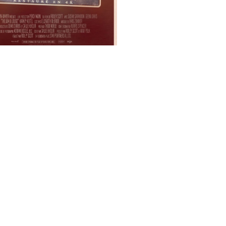
m de
Ridley Scott
ena Davis, Susan
n, Brad Pitt, Harvey Keitel
nis / 1991 / 2h10 / Couleur
F
buteur
Park Circus Films
 76650
 restaurée à partir d’un
 scan 4K 16 bits,
sé par Ridley Scott à l’aide