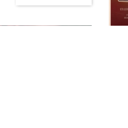
Un fil
Avec
Ge
Sarando
États-U
/ VOST
Distri
visa n°
Version
nouveau
supervi